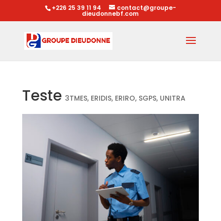
+226 25 39 11 94
contact@groupe-
dieudonnebf.com
Teste
3TMES
,
ERIDIS
,
ERIRO
,
SGPS
,
UNITRA